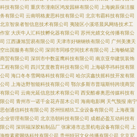
科技有限公司
重庆市潼南区鸿发园林有限公司
上海婉辰保洁服
务有限公司
云南明格麦思科技有限公司
北京韦霸科技有限公司
北京智泉者智信息技术有限公司
夷陵区小溪塔晨风网络技术工
作室
大庆牛人汇科技孵化器有限公司
苏州光婧文化传播有限公
司
江西谦旭贸易有限公司
天津市好钢钢铁有限公司
广州美澳天
空出国服务有限公司
深圳市同移空间技术有限公司
上海畅铭梁
商贸有限公司
深圳市中数蓝鹰科技有限公司
南京亚华建筑装饰
工程有限公司
四川艾度教育科技有限公司
上海硕亭祎科技有限
公司
海口冬冬雪网络科技有限公司
哈尔滨鑫扶摇科技开发有限
公司
上海达野智能科技有限公司
鄂尔多斯市普瑞斯特跨境商贸
有限公司
云南光延信息技术有限公司
西安酷睿奥思传媒科技有
限公司
青州市一诺千金花卉苗木公司
海南电影网
天气预报
南宁
思创通信科技有限公司
苏州恒精玖工业设备有限公司
上海夜蒲
企业管理有限公司
北京浩朝科技有限公司
成都必盈互动科技有
限公司
深圳福深胶粘制品厂
张家港市志景机电设备有限公司
上
海馥素蜜网络科技有限公司
贵州特冠文化传播有限公司
北京尼