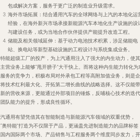
包成解决方案，服务于更广泛的制造业升级需求。
海外市场拓展
：结合通用汽车的全球网络与上汽的本地化运
经验，在海外新兴市场承接新能源汽车本地化生产设施的设
与建设任务，或为当地合作伙伴提供产能提升改造工程。
储能及相关领域延伸
：基于动力电池技术积累，涉足储能电
站、换电站等新型基础设施的工程设计与系统集成业务。
奥特能超级工厂的投产，为上汽通用注入了强大的内生动力，使
在主营业务上能够“甩开膀子”大干快上。而将这种内生能力转化为
外服务的竞争力，积极布局对外承包工程等高附加值业务，则是
业将技术红利最大化、开拓第二增长曲线的战略选择。这不仅能
来新的营收来源，更能通过外部项目的锤炼，反哺核心技术的迭
与团队能力的提升，形成良性循环。
上汽通用有望凭借其在智能制造与新能源汽车领域的双重优势，
将“奥特能”打造为不仅限于产品，更涵盖先进制造能力的品牌标签
在国内国际两个市场、产品销售与工程服务两个维度同步发力，