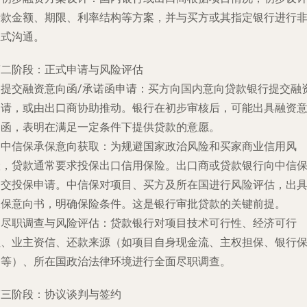
贷款金额、期限、利率结构等方案，并与买方或其指定银行进行
正式沟通。
第二阶段：正式申请与风险评估
.
提交融资意向函/承诺函申请
：买方向国内意向贷款银行提交融
申请，或由出口商协助推动。银行在初步审核后，可能出具融资
向函，表明在满足一定条件下提供贷款的意愿。
.
中信保承保意向获取
：为规避国家政治风险和买家商业信用风
险，贷款通常要求投保出口信用保险。出口商或贷款银行向中信
提交投保申请。中信保对项目、买方及所在国进行风险评估，出
承保意向书，明确保险条件。这是银行审批贷款的关键前提。
.
尽职调查与风险评估
：贷款银行对项目技术可行性、经济可行
性、业主资信、还款来源（如项目自身现金流、主权担保、银行
函等）、所在国政治法律环境进行全面尽职调查。
第三阶段：协议谈判与签约