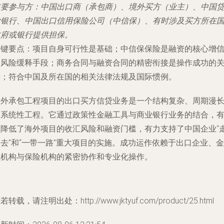
主要参与方
：中国出口商（承包商）、境外买方（业主）、中国
款银行、中国出口信用保险公司（中信保）、有时涉及买方所在
政府或银行提供担保。
关键要点
：项目自身可行性是基础；中信保保险是融资的核心增
和风险缓释手段；商务合同与融资合同的精密衔接是操作成功的
键；符合中国及所在国的相关法律法规及国际惯例。
对外承包工程项目的出口买方信贷业务是一个结构复杂、周期漫
的系统性工程。它通过政策性金融工具与商业银行业务的结合，
效降低了海外项目的收汇风险和融资门槛，有力支持了中国企业“
去”和“一带一路”重大项目的实施。成功运作依赖于出口企业、金
融机构与保险机构的紧密协作和专业化操作。
若转载，请注明出处：http://www.jktyuf.com/product/25.html