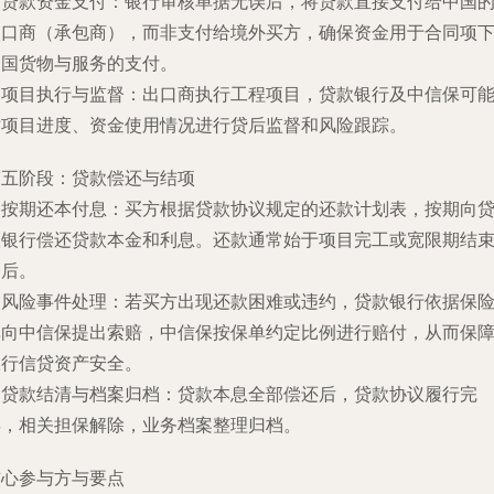
.
贷款资金支付
：银行审核单据无误后，将贷款直接支付给中国
出口商（承包商），而非支付给境外买方，确保资金用于合同项
中国货物与服务的支付。
.
项目执行与监督
：出口商执行工程项目，贷款银行及中信保可
对项目进度、资金使用情况进行贷后监督和风险跟踪。
第五阶段：贷款偿还与结项
.
按期还本付息
：买方根据贷款协议规定的还款计划表，按期向
款银行偿还贷款本金和利息。还款通常始于项目完工或宽限期结
之后。
.
风险事件处理
：若买方出现还款困难或违约，贷款银行依据保
单向中信保提出索赔，中信保按保单约定比例进行赔付，从而保
银行信贷资产安全。
.
贷款结清与档案归档
：贷款本息全部偿还后，贷款协议履行完
毕，相关担保解除，业务档案整理归档。
核心参与方与要点