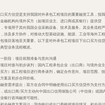
出口买方信贷是支持我国对外承包工程项目的重要融资工具，指
国金融机构向境外买方（如项目业主、进口商或其银行）提供贷
款，专项用于其向我国企业采购设备、技术及服务。其业务流程
谨，涉及多方协作，对推动大型基础设施、能源、工业等海外工
承包项目落地至关重要。以下是对外承包工程项目下出口买方信
的典型业务流程概述。
第一阶段：项目前期准备与意向沟通
.
项目对接与初步谈判
：国内工程承包企业（出口商）与境外业
（买方）就工程项目进行商务谈判，确定合作意向、项目范围、
术方案及初步合同价格。
.
融资需求提出
：双方在合同中明确使用出口买方信贷作为支付
式，或出口商/买方主动向中国出口信用保险公司（中信保）或国
商业银行咨询融资可能性。
.
初步融资方案设计
：国内银行或出口商根据项目情况，初步设