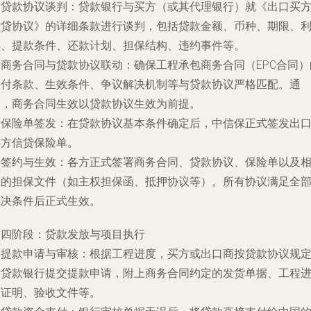
.
贷款协议谈判
：贷款银行与买方（或其代理银行）就《出口买
信贷协议》的详细条款进行谈判，包括贷款金额、币种、期限、
率、提款条件、还款计划、担保结构、违约事件等。
.
商务合同与贷款协议联动
：确保工程承包商务合同（EPC合同）
支付条款、生效条件、争议解决机制等与贷款协议严格匹配。通
常，商务合同生效以贷款协议生效为前提。
.
保险单签发
：在贷款协议基本条件确定后，中信保正式签发出
买方信贷保险单。
.
签约与生效
：各方正式签署商务合同、贷款协议、保险单以及
关的担保文件（如主权担保函、抵押协议等）。所有协议满足全
先决条件后正式生效。
第四阶段：贷款发放与项目执行
.
提款申请与审核
：根据工程进度，买方或出口商按贷款协议规
向贷款银行提交提款申请，附上商务合同约定的发货单据、工程
度证明、验收文件等。